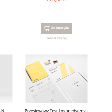
do koszyka
zobacz więcej
S-N
Przesiewowy Test Logopedyczny –