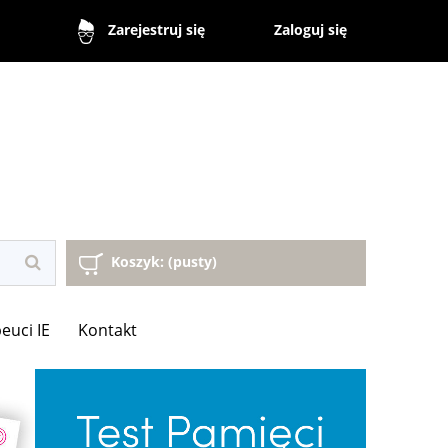
Zaloguj się
Zarejestruj się
Koszyk:
(pusty)
euci IE
Kontakt