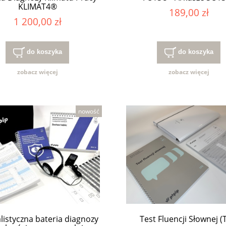
KLIMAT4®
189,00 zł
1 200,00 zł
do koszyka
do koszyka
zobacz więcej
zobacz więcej
nowość
listyczna bateria diagnozy
Test Fluencji Słownej (