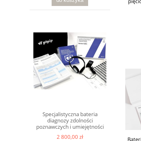
do koszyka
pięci
Specjalistyczna bateria
diagnozy zdolności
poznawczych i umiejętności
szkolnych SB6/18
2 800,00 zł
Bater