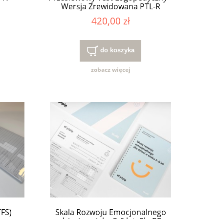
Wersja Zrewidowana PTL-R
420,00 zł
do koszyka
zobacz więcej
TFS)
Skala Rozwoju Emocjonalnego