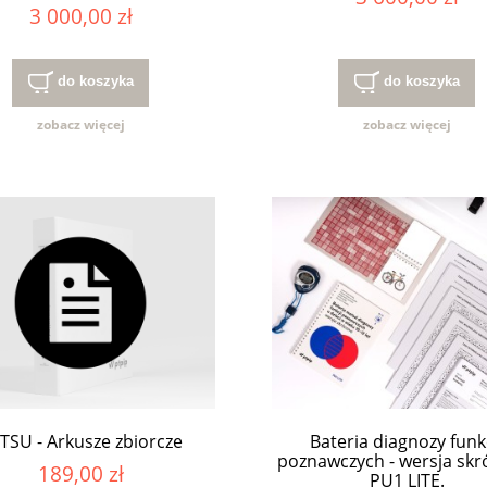
3 000,00 zł
do koszyka
do koszyka
zobacz więcej
zobacz więcej
TSU - Arkusze zbiorcze
Bateria diagnozy funk
poznawczych - wersja skr
189,00 zł
PU1 LITE.