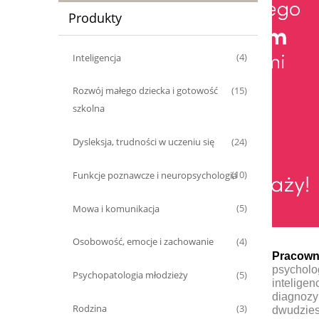
Produkty
Inteligencja
(4)
Rozwój małego dziecka i gotowość
(15)
szkolna
Dysleksja, trudności w uczeniu się
(24)
Funkcje poznawcze i neuropsychologia
(10)
Mowa i komunikacja
(5)
Osobowość, emocje i zachowanie
(4)
Pracown
psycholo
Psychopatologia młodzieży
(5)
inteligen
diagnozy 
Rodzina
(3)
dwudziest