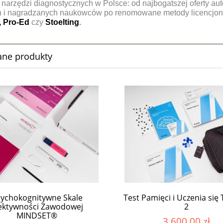
narzędzi diagnostycznych w Polsce: od najbogatszej oferty aut
 i nagradzanych naukowców po renomowane metody licencjon
, Pro-Ed
czy
Stoelting
.
ane produkty
ychokognitywne Skale
Test Pamięci i Uczenia się
ektywności Zawodowej
2
MINDSET®
3 600,00 zł