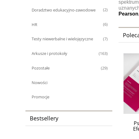
spektrum 
uznanych
Doradztwo edukacyjno-zawodowe
(2)
Pearson
HR
(6)
Polec
Testy niewerbalne i wielojęzyczne
(7)
Arkusze i protokoły
(163)
Pozostałe
(29)
Nowości
Promocje
Bestsellery
Ps
Ef