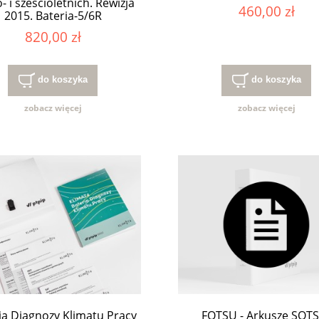
o- i sześcioletnich. Rewizja
460,00 zł
2015. Bateria-5/6R
820,00 zł
do koszyka
do koszyka
zobacz więcej
zobacz więcej
ia Diagnozy Klimatu Pracy
FOTSU - Arkusze SOT