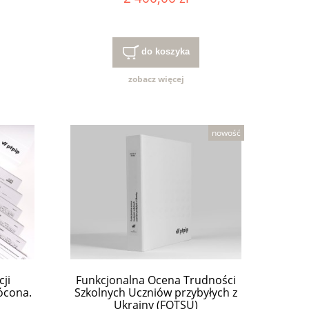
do koszyka
zobacz więcej
nowość
cji
Funkcjonalna Ocena Trudności
ócona.
Szkolnych Uczniów przybyłych z
Ukrainy (FOTSU)