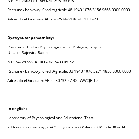
NIP: 7642368165 , REGON: 363133168
Rachunek bankowy: CreditAgricole 48 1940 1076 3156 9668 0000 0000
Adres do eDoręczeń: AE:PL-52534-64383-HVEDU-23
Dystrybutor pomocniczy:
Pracownia Testów Psychologicznych i Pedagogicznych -
Urszula Sajewicz-Radtke
NIP: 5422938814 , REGON: 540016052
Rachunek bankowy: CreditAgricole: 03 1940 1076 3271 1853 0000 0000
Adres do eDoręczeń: AE:PL-80732-47700-WWCJR-19
In english:
Laboratory of Psychological and Educational Tests
address: Czarnieckiego 5A/1, city: Gdansk (Poland), ZIP code: 80-239