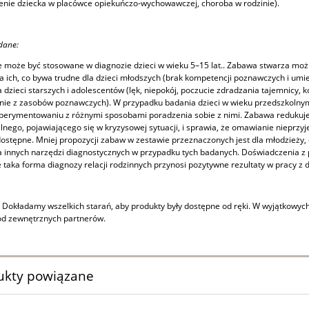
nie dziecka w placówce opiekuńczo-wychowawczej, choroba w rodzinie).
dane:
 może być stosowane w diagnozie dzieci w wieku 5–15 lat.. Zabawa stwarza moż
a ich, co bywa trudne dla dzieci młodszych (brak kompetencji poznawczych i umi
la dzieci starszych i adolescentów (lęk, niepokój, poczucie zdradzania tajemnicy, 
nie z zasobów poznawczych). W przypadku badania dzieci w wieku przedszkolnym
sperymentowaniu z różnymi sposobami poradzenia sobie z nimi. Zabawa redukuj
nego, pojawiającego się w kryzysowej sytuacji, i sprawia, że omawianie nieprzyj
dostępne. Mniej propozycji zabaw w zestawie przeznaczonych jest dla młodzieży, 
 innych narzędzi diagnostycznych w przypadku tych badanych. Doświadczenia z
e taka forma diagnozy relacji rodzinnych przynosi pozytywne rezultaty w pracy z d
okładamy wszelkich starań, aby produkty były dostępne od ręki. W wyjątkowych 
od zewnętrznych partnerów.
ukty powiązane