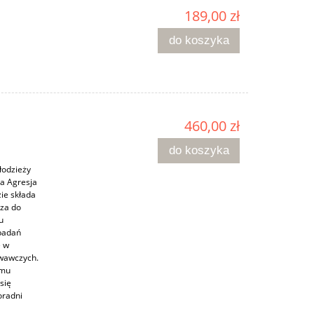
189,00 zł
do koszyka
460,00 zł
do koszyka
łodzieży
ia Agresja
ie składa
cza do
u
badań
e w
owawczych.
omu
się
oradni