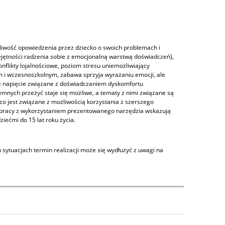
liwość opowiedzenia przez dziecko o swoich problemach i
ejętności radzenia sobie z emocjonalną warstwą doświadczeń),
konflikty lojalnościowe, poziom stresu uniemożliwiający
 i wczesnoszkolnym, zabawa sprzyja wyrażaniu emocji, ale
e napięcie związane z doświadczaniem dyskomfortu
emnych przeżyć staje się możliwe, a tematy z nimi związane są
co jest związane z możliwością korzystania z szerszego
 pracy z wykorzystaniem prezentowanego narzędzia wskazują
ziećmi do 15 lat roku życia.
sytuacjach termin realizacji może się wydłużyć z uwagi na