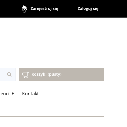
Zaloguj się
Zarejestruj się
Koszyk:
(pusty)
euci IE
Kontakt