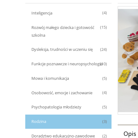
Inteligencja
(4)
Rozwój małego dziecka i gotowość
(15)
szkolna
Dysleksja, trudności w uczeniu się
(24)
Funkcje poznawcze i neuropsychologia
(10)
Mowa i komunikacja
(5)
Osobowość, emocje i zachowanie
(4)
Psychopatologia młodzieży
(5)
Rodzina
(3)
Opis
Doradztwo edukacyjno-zawodowe
(2)