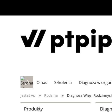
O nas
Szkolenia
Diagnoza w organi
»
»
Jesteś w:
Rodzina
Diagnoza Więzi Rodzinnych
Produkty
Diagn