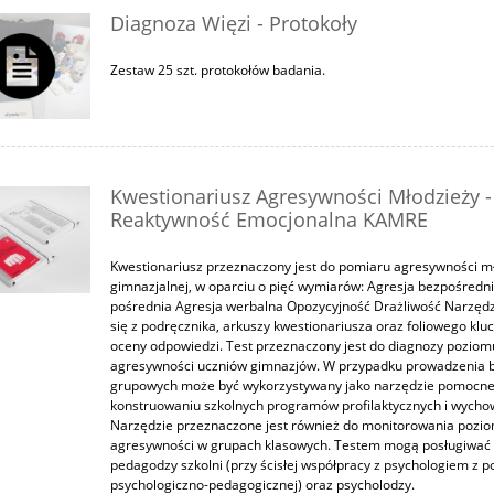
Diagnoza Więzi - Protokoły
Zestaw 25 szt. protokołów badania.
Kwestionariusz Agresywności Młodzieży -
Reaktywność Emocjonalna KAMRE
Kwestionariusz przeznaczony jest do pomiaru agresywności m
gimnazjalnej, w oparciu o pięć wymiarów: Agresja bezpośredn
pośrednia Agresja werbalna Opozycyjność Drażliwość Narzędz
się z podręcznika, arkuszy kwestionariusza oraz foliowego klu
oceny odpowiedzi. Test przeznaczony jest do diagnozy poziom
agresywności uczniów gimnazjów. W przypadku prowadzenia 
grupowych może być wykorzystywany jako narzędzie pomocn
konstruowaniu szkolnych programów profilaktycznych i wych
Narzędzie przeznaczone jest również do monitorowania pozi
agresywności w grupach klasowych. Testem mogą posługiwać 
pedagodzy szkolni (przy ścisłej współpracy z psychologiem z p
psychologiczno-pedagogicznej) oraz psycholodzy.