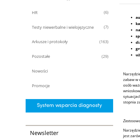
HR
(6)
au
ka
Testy niewerbalne i wielojęzyczne
(7)
na
sp
Arkusze i protokoły
(163)
di
gr
uż
Pozostałe
(29)
Nowości
Narzędzie
zabaw w d
osób ważn
Promocje
wnioskowa
sytuacjac
stopnia z
Zastosowa
Narzędzie
Newsletter
jest zaró