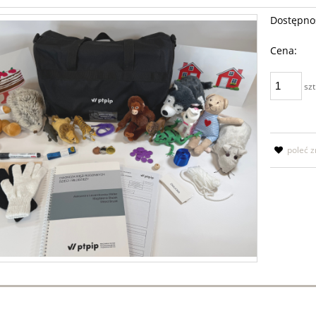
Dostępno
Cena:
szt
poleć 