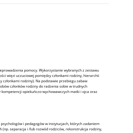
rzeprowadzenia pomocy. Wykorzystanie wybranych z zestawu
ości więzi uczuciowej pomiędzy członkami rodziny, hierarchii
y członkami rodziny). Na podstawie przebiegu zabaw
obów członków rodziny do radzenia sobie w trudnych
eny kompetencji opiekuńczo-wychowawczych matki i ojca oraz
z psychologów i pedagogów w instytucjach, których zadaniem
h (np. separacja i /lub rozwód rodziców, rekonstrukcja rodziny,