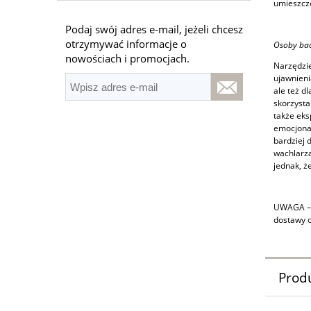
umieszcze
Podaj swój adres e-mail, jeżeli chcesz
otrzymywać informacje o
Osoby ba
nowościach i promocjach.
Narzędzie
ujawnieni
ale też d
skorzysta
także ek
emocjonal
bardziej 
wachlarza
jednak, ż
UWAGA – D
dostawy 
Prod