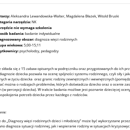
torzy:
Aleksandra Lewandowska-Walter, Magdalena Błażek, Witold Bruski
tegoria narzędzia:
NK
rzędzie nie wymaga szkolenia
osób badania:
badanie indywidualne
agnozowany obszar:
diagnoza więzi rodzinnych
upa wiekowa:
5;00-15;11
ytkownicy:
psycholodzy, pedagodzy
 składa się z 15 zabaw opisanych w podręczniku oraz przygotowanych do ich p
iagnozie dziecka pozwala na ocenę spójności systemu rodzinnego, czyli siły i jak
ych w życiu dziecka oraz granic rodziny zewnętrznych i wewnętrznych (pomiędz
ć można o rodzajach problemów, których doświadcza dziecko oraz o ocenie zas
h (w percepcji dziecka). W trakcie badania możliwe jest poznanie dziecięcej oc
aspokojenia potrzeb dziecka przez każdego z rodziców.
nie:
 do „Diagnozy więzi rodzinnych dzieci i młodzieży” może być wykorzystane prze
wno diagnoza sytuacji rodzinnej, jak i wspieranie rodziny w sytuacjach kryzysowyc