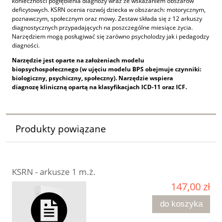
konieczności pogłębienia diagnozy wraz ze wskazaniem obszarów
deficytowych. KSRN ocenia rozwój dziecka w obszarach: motorycznym,
poznawczym, społecznym oraz mowy. Zestaw składa się z 12 arkuszy
diagnostycznych przypadających na poszczególne miesiące życia.
Narzędziem mogą posługiwać się zarówno psycholodzy jak i pedagodzy
diagności.
Narzędzie jest oparte na założeniach modelu
biopsychospołecznego (w ujęciu modelu BPS obejmuje czynniki:
biologiczny, psychiczny, społeczny). Narzędzie wspiera
diagnozę kliniczną opartą na klasyfikacjach ICD-11 oraz ICF.
Produkty powiązane
KSRN - arkusze 1 m.ż.
147,00 zł
do koszyka