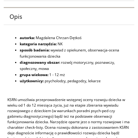
Opis
autorka:
Magdalena Chrzan-Dętkoś
kategoria narzędzia:
NK
sposób badania:
wywiad z opiekunem, obserwacja-ocena
funkcjonowania dziecka
diagnozowany obszar:
rozwój motoryczny, poznawczy,
społeczny, mowa
grupa wiekowa:
1 - 12 mż
użytkownicy:
psycholodzy, pedagodzy, lekarze
KSRN umożliwia przeprowadzenie wstępnej oceny rozwoju dziecka w
wieku od 1 do 12 miesiąca życia, już na etapie zbierania wywiadu
rozwojowego z dzieckiem (w warunkach poradni psych-ped czy
gabinetu diagnostycznego) bądź też na podstawie obserwacji
funkcjonowania dziecka. Narzędzie oparte jest o normy rozwojowe i ma
charakter check-listy. Ocena rozwoju dokonana z zastosowaniem KSRN
daje diagnoście informację o prawidłowości rozwoju dziecka bądź