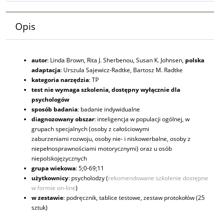
Opis
autor
: Linda Brown, Rita J. Sherbenou, Susan K. Johnsen,
polska
adaptacja
: Urszula Sajewicz-Radtke, Bartosz M. Radtke
kategoria narzędzia
: TP
test nie wymaga szkolenia, dostępny wyłącznie dla
psychologów
sposób badania
: badanie indywidualne
diagnozowany obszar
: inteligencja w populacji ogólnej, w
grupach specjalnych (osoby z całościowymi
zaburzeniami rozwoju, osoby nie- i niskowerbalne, osoby z
niepełnosprawnościami motorycznymi) oraz u osób
niepolskojęzycznych
grupa wiekowa
: 5;0-69;11
użytkownicy
: psycholodzy (
rekomendowane szkolenie dostępne
w formie on-line
)
w zestawie
: podręcznik, tablice testowe, zestaw protokołów (25
sztuk)