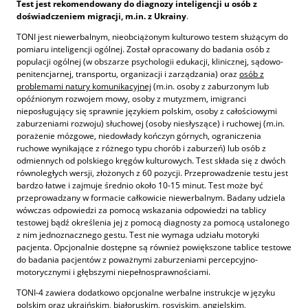
Test jest rekomendowany do diagnozy inteligencji u osób z
doświadczeniem migracji, m.in. z Ukrainy
.
TONI jest niewerbalnym, nieobciążonym kulturowo testem służącym do
pomiaru inteligencji ogólnej. Został opracowany do badania osób z
populacji ogólnej (w obszarze psychologii edukacji, klinicznej, sądowo-
penitencjarnej, transportu, organizacji i zarządzania) oraz
osób z
problemami natury komunikacyjnej
(m.in. osoby z zaburzonym lub
opóźnionym rozwojem mowy, osoby z mutyzmem, imigranci
nieposługujący się sprawnie językiem polskim, osoby z całościowymi
zaburzeniami rozwoju) słuchowej (osoby niesłyszące) i ruchowej (m.in.
porażenie mózgowe, niedowłady kończyn górnych, ograniczenia
ruchowe wynikające z różnego typu chorób i zaburzeń) lub osób z
odmiennych od polskiego kręgów kulturowych. Test składa się z dwóch
równoległych wersji, złożonych z 60 pozycji. Przeprowadzenie testu jest
bardzo łatwe i zajmuje średnio około 10-15 minut. Test może być
przeprowadzany w formacie całkowicie niewerbalnym. Badany udziela
wówczas odpowiedzi za pomocą wskazania odpowiedzi na tablicy
testowej bądź określenia jej z pomocą diagnosty za pomocą ustalonego
z nim jednoznacznego gestu. Test nie wymaga udziału motoryki
pacjenta. Opcjonalnie dostępne są również powiększone tablice testowe
do badania pacjentów z poważnymi zaburzeniami percepcyjno-
motorycznymi i głębszymi niepełnosprawnościami.
TONI-4 zawiera dodatkowo opcjonalne werbalne instrukcje w języku
polskim oraz ukraińskim, białoruskim, rosyjskim, angielskim,