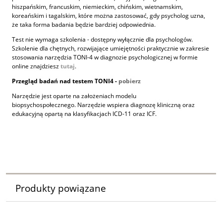
hiszpańskim, francuskim, niemieckim, chińskim, wietnamskim,
koreańskim i tagalskim, które można zastosować, gdy psycholog uzna,
że taka forma badania będzie bardziej odpowiednia.
Test nie wymaga szkolenia - dostępny wyłącznie dla psychologów.
Szkolenie dla chętnych, rozwijające umiejętności praktycznie w zakresie
stosowania narzędzia TONI-4 w diagnozie psychologicznej w formie
online znajdziesz
tutaj
.
Przegląd badań nad testem TONI4 -
pobierz
Narzędzie jest oparte na założeniach modelu
biopsychospołecznego. Narzędzie wspiera diagnozę kliniczną oraz
edukacyjną opartą na klasyfikacjach ICD-11 oraz ICF.
cft, Leiter, laiter, głuchy, głusi, niesłyszący, niesłyszenie, słobosłyszenie,
Ukraina, imigranci, Ukraincy, Raven, matryc, ids, wisc, Wechsler, Wais,
tomi, Cattell, catel,
Produkty powiązane