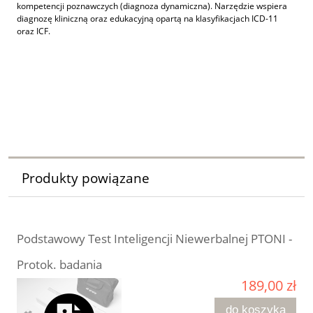
kompetencji poznawczych (diagnoza dynamiczna). Narzędzie wspiera
diagnozę kliniczną oraz edukacyjną opartą na klasyfikacjach ICD-11
oraz ICF.
cft, Leiter, laiter, głuchy, głusi, niesłyszący, niesłyszenie, słobosłyszenie,
Ukraina, imigranci, Ukraincy, Raven, matryc, ids, wisc, Wechsler, Wais,
tomi, Cattell, catel,
Produkty powiązane
Podstawowy Test Inteligencji Niewerbalnej PTONI -
Protok. badania
189,00 zł
do koszyka