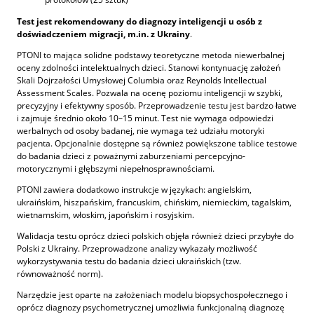
Test jest rekomendowany do diagnozy inteligencji u osób z
doświadczeniem migracji, m.in. z Ukrainy
.
PTONI to mająca solidne podstawy teoretyczne metoda niewerbalnej
oceny zdolności intelektualnych dzieci. Stanowi kontynuację założeń
Skali Dojrzałości Umysłowej Columbia oraz Reynolds Intellectual
Assessment Scales. Pozwala na ocenę poziomu inteligencji w szybki,
precyzyjny i efektywny sposób. Przeprowadzenie testu jest bardzo łatwe
i zajmuje średnio około 10–15 minut. Test nie wymaga odpowiedzi
werbalnych od osoby badanej, nie wymaga też udziału motoryki
pacjenta. Opcjonalnie dostępne są również powiększone tablice testowe
do badania dzieci z poważnymi zaburzeniami percepcyjno-
motorycznymi i głębszymi niepełnosprawnościami.
PTONI zawiera dodatkowo instrukcje w językach: angielskim,
ukraińskim, hiszpańskim, francuskim, chińskim, niemieckim, tagalskim,
wietnamskim, włoskim, japońskim i rosyjskim.
Walidacja testu oprócz dzieci polskich objęła również dzieci przybyłe do
Polski z Ukrainy. Przeprowadzone analizy wykazały możliwość
wykorzystywania testu do badania dzieci ukraińskich (tzw.
równoważność norm).
Narzędzie jest oparte na założeniach modelu biopsychospołecznego i
oprócz diagnozy psychometrycznej umożliwia funkcjonalną diagnozę