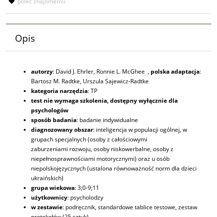
poleć znajomemu
Opis
autorzy
: David J. Ehrler, Ronnie L. McGhee ,
polska adaptacja
:
Bartosz M. Radtke, Urszula Sajewicz-Radtke
kategoria narzędzia
: TP
test nie wymaga szkolenia, dostępny wyłącznie dla
psychologów
sposób badania
: badanie indywidualne
diagnozowany obszar
: inteligencja w populacji ogólnej, w
grupach specjalnych (osoby z całościowymi
zaburzeniami rozwoju, osoby niskowerbalne, osoby z
niepełnosprawnościami motorycznymi) oraz u osób
niepolskojęzycznych (ustalona równoważność norm dla dzieci
ukraińskich)
grupa wiekowa
: 3;0-9;11
użytkownicy
: psycholodzy
w zestawie
: podręcznik, standardowe tablice testowe, zestaw
protokołów (25 sztuk)