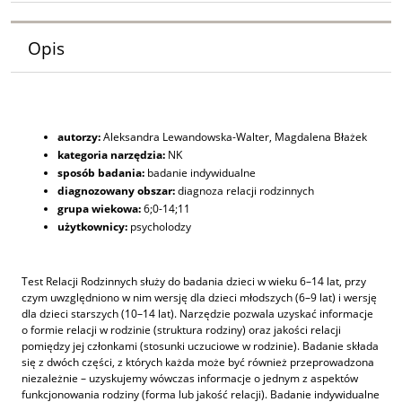
Opis
autorzy:
Aleksandra Lewandowska-Walter, Magdalena Błażek
kategoria narzędzia:
NK
sposób badania:
badanie indywidualne
diagnozowany obszar:
diagnoza relacji rodzinnych
grupa wiekowa:
6;0-14;11
użytkownicy:
psycholodzy
Test Relacji Rodzinnych służy do badania dzieci w wieku 6–14 lat, przy
czym uwzględniono w nim wersję dla dzieci młodszych (6–9 lat) i wersję
dla dzieci starszych (10–14 lat). Narzędzie pozwala uzyskać informacje
o formie relacji w rodzinie (struktura rodziny) oraz jakości relacji
pomiędzy jej członkami (stosunki uczuciowe w rodzinie). Badanie składa
się z dwóch części, z których każda może być również przeprowadzona
niezależnie – uzyskujemy wówczas informacje o jednym z aspektów
funkcjonowania rodziny (forma lub jakość relacji). Badanie indywidualne