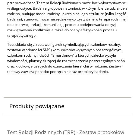
przeprowadzane Testem Relacji Rodzinnych może być wykorzystywane
w diagnostyce. Badanie grupowe natomiast, w którym bierze udział cała
rodzina, budując model rodziny i określając jego strukturę (tylko I część
badania), stanowić może narzędzie wykorzystywane w terapii rodzinnej
do obserwacji relacji, komunikacji, procesu podejmowania decyzji i
rozwiązywania konfliktów, a także do oceny efektywności procesu
terapeutycznego.
Test składa się z zestawu figurek symbolizujących członków rodziny,
zestawu wiadomości SMS (komunikatów wysyłanych poszczególnym
członkom rodziny), dwóch "smartfonów" z których dziecko wysyła
wiadomości, planszy służącej do rozmieszczenia poszczególnych osób
oraz klocków, służących do oznaczania hierarchii w rodzinie. Zestaw
testowy zawiera ponadto podręcznik oraz protokoły badania.
Produkty powiązane
Test Relacji Rodzinnych (TRR) - Zestaw protokołów